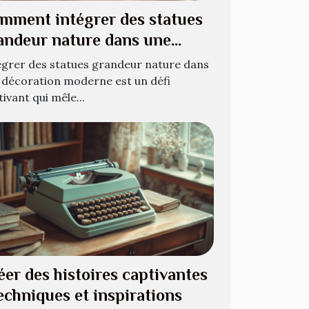
mment intégrer des statues
andeur nature dans une
coration moderne ?
égrer des statues grandeur nature dans
 décoration moderne est un défi
ivant qui mêle...
éer des histoires captivantes
Techniques et inspirations