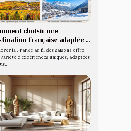
mment choisir une
stination française adaptée à
aque saison ?
orer la France au fil des saisons offre
 variété d’expériences uniques, adaptées
us...