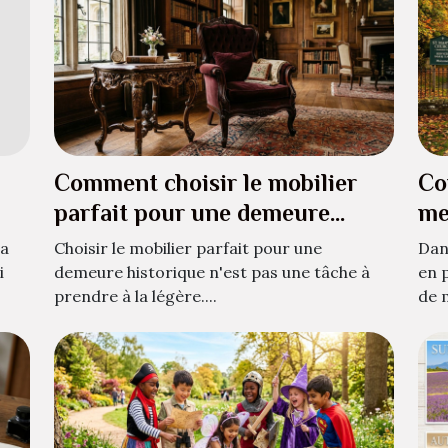
Comment choisir le mobilier
Co
parfait pour une demeure
me
historique ?
cr
’a
Choisir le mobilier parfait pour une
Dan
i
demeure historique n'est pas une tâche à
en 
prendre à la légère....
de 