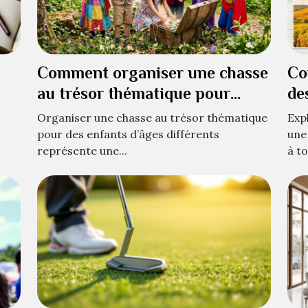
Comment organiser une chasse
Co
au trésor thématique pour
de
enfants de différents âges ?
ch
Organiser une chasse au trésor thématique
Expl
pour des enfants d’âges différents
une
représente une...
à to