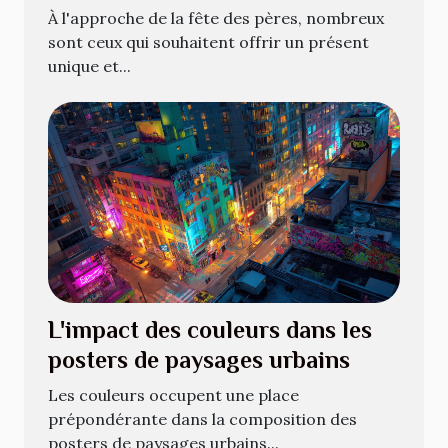
la fête des pères
À l'approche de la fête des pères, nombreux
sont ceux qui souhaitent offrir un présent
unique et...
L'impact des couleurs dans les
posters de paysages urbains
Les couleurs occupent une place
prépondérante dans la composition des
posters de paysages urbains...