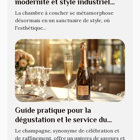
modernité et style industriel
dans votre chambre
La chambre à coucher se métamorphose
désormais en un sanctuaire de style, où
l'esthétique...
Guide pratique pour la
dégustation et le service du
champagne
Le champagne, synonyme de célébration et
de raffinement, offre un univers de saveurs et