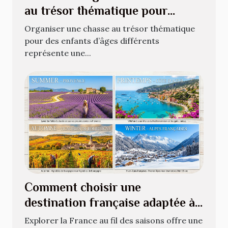
au trésor thématique pour
enfants de différents âges ?
Organiser une chasse au trésor thématique
pour des enfants d’âges différents
représente une...
Comment choisir une
destination française adaptée à
chaque saison ?
Explorer la France au fil des saisons offre une