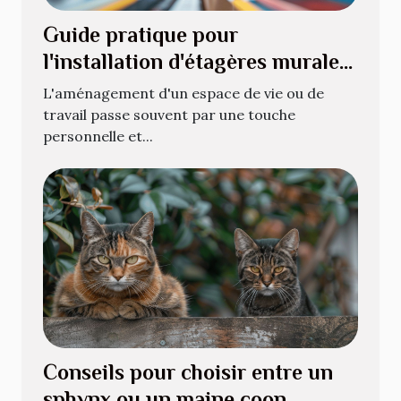
Guide pratique pour
l'installation d'étagères murales
pour livres
L'aménagement d'un espace de vie ou de
travail passe souvent par une touche
personnelle et...
Conseils pour choisir entre un
sphynx ou un maine coon