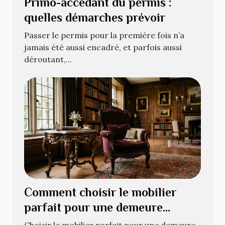
Primo-accédant du permis :
quelles démarches prévoir
Passer le permis pour la première fois n’a
jamais été aussi encadré, et parfois aussi
déroutant,...
Comment choisir le mobilier
parfait pour une demeure
historique ?
Choisir le mobilier parfait pour une demeure