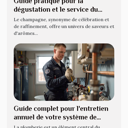
Guide pratique pour la
dégustation et le service du
champagne
Le champagne, synonyme de célébration et
de raffinement, offre un univers de saveurs et
d'arômes...
Guide complet pour l'entretien
annuel de votre système de
plomberie
La plomberie est un élément central du