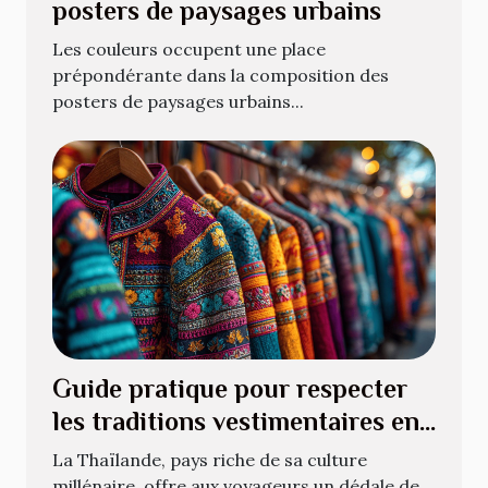
posters de paysages urbains
Les couleurs occupent une place
prépondérante dans la composition des
posters de paysages urbains...
Guide pratique pour respecter
les traditions vestimentaires en
Thaïlande
La Thaïlande, pays riche de sa culture
millénaire, offre aux voyageurs un dédale de