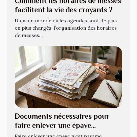
Comment les horaires de messes
facilitent la vie des croyants ?
Dans un monde où les agendas sont de plus
en plus chargés, l’organisation des horaires
de messes...
Documents nécessaires pour
faire enlever une épave
légalement
Faire enlever une épave n’est pas une