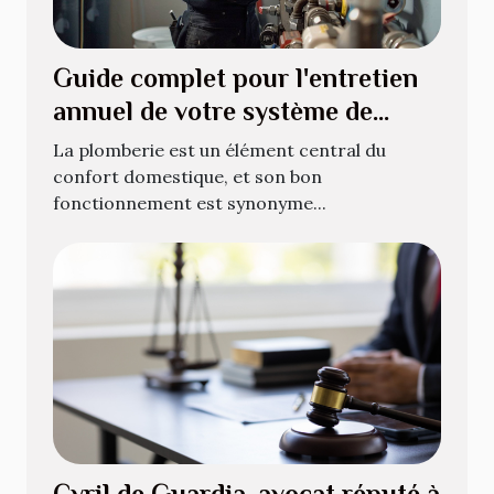
Guide complet pour l'entretien
annuel de votre système de
plomberie
La plomberie est un élément central du
confort domestique, et son bon
fonctionnement est synonyme...
Cyril de Guardia, avocat réputé à