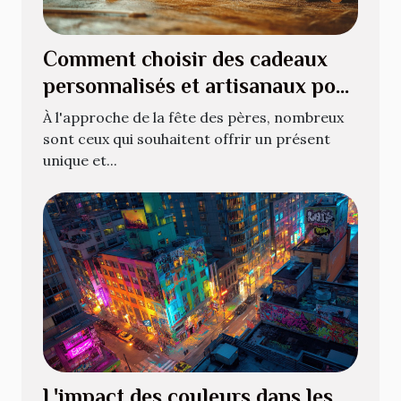
Comment choisir des cadeaux
personnalisés et artisanaux pour
la fête des pères
À l'approche de la fête des pères, nombreux
sont ceux qui souhaitent offrir un présent
unique et...
L'impact des couleurs dans les