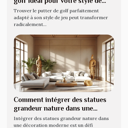
golf idéal pour votre style de
jeu ?
Trouver le putter de golf parfaitement
adapté à son style de jeu peut transformer
radicalement...
Comment intégrer des statues
grandeur nature dans une
décoration moderne ?
Intégrer des statues grandeur nature dans
une décoration moderne est un défi