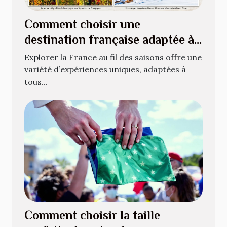
Comment choisir une
destination française adaptée à
chaque saison ?
Explorer la France au fil des saisons offre une
variété d’expériences uniques, adaptées à
tous...
Comment choisir la taille