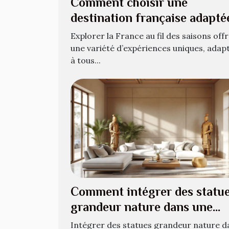
Comment choisir une
destination française adapté
chaque saison ?
Explorer la France au fil des saisons off
une variété d’expériences uniques, adap
à tous...
Comment intégrer des statu
grandeur nature dans une
décoration moderne ?
Intégrer des statues grandeur nature d