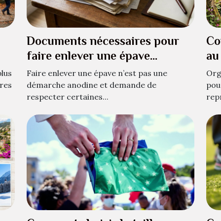
Documents nécessaires pour
Co
faire enlever une épave
au
légalement
en
lus
Faire enlever une épave n’est pas une
Org
ires
démarche anodine et demande de
pou
respecter certaines...
rep