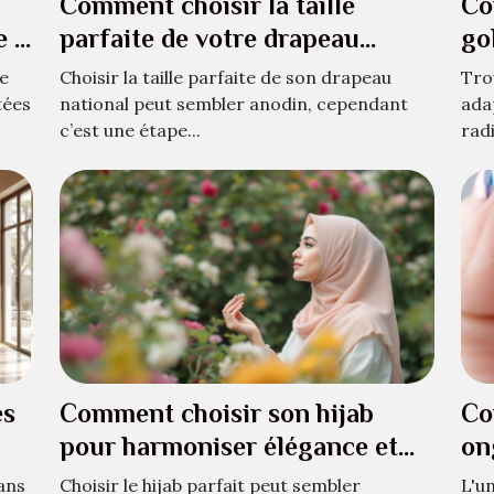
Comment choisir la taille
Co
e à
parfaite de votre drapeau
go
national ?
je
re
Choisir la taille parfaite de son drapeau
Tro
tées
national peut sembler anodin, cependant
ada
c’est une étape...
rad
es
Comment choisir son hijab
Co
pour harmoniser élégance et
on
confort ?
ma
ans
Choisir le hijab parfait peut sembler
L'u