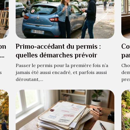
on
Primo-accédant du permis :
Co
quelles démarches prévoir
pa
hi
Passer le permis pour la première fois n’a
Choi
s
jamais été aussi encadré, et parfois aussi
dem
déroutant,...
pren