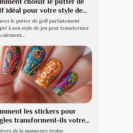
mment choisir le putter de
lf idéal pour votre style de
u ?
uver le putter de golf parfaitement
pté à son style de jeu peut transformer
icalement...
mment les stickers pour
gles transforment-ils votre
nucure quotidienne ?
nivers de la manucure évolue