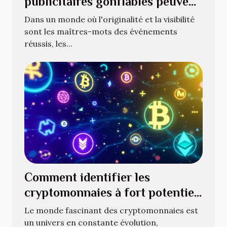
publicitaires gonflables peuvent
révolutionner vos événements
Dans un monde où l'originalité et la visibilité
sont les maîtres-mots des événements
réussis, les...
Comment identifier les
cryptomonnaies à fort potentiel
pour l'avenir
Le monde fascinant des cryptomonnaies est
un univers en constante évolution,