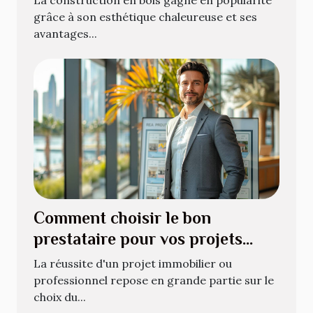
La construction en bois gagne en popularité
grâce à son esthétique chaleureuse et ses
avantages...
Comment choisir le bon
prestataire pour vos projets
immobiliers ou professionnels
La réussite d'un projet immobilier ou
professionnel repose en grande partie sur le
choix du...