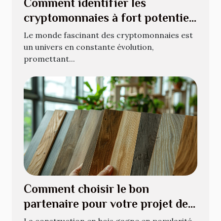
Comment identifier les
cryptomonnaies à fort potentiel
pour l'avenir
Le monde fascinant des cryptomonnaies est
un univers en constante évolution,
promettant...
Comment choisir le bon
partenaire pour votre projet de
construction en bois