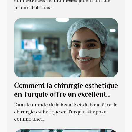
compétences relationnelles jouent un rôle
primordial dans...
Comment la chirurgie esthétique
en Turquie offre un excellent
rapport qualité-prix
Dans le monde de la beauté et du bien-être, la
chirurgie esthétique en Turquie s’impose
comme une...