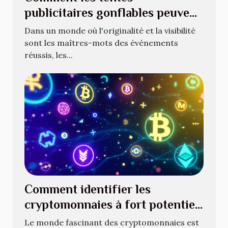
publicitaires gonflables peuvent
révolutionner vos événements
Dans un monde où l'originalité et la visibilité
sont les maîtres-mots des événements
réussis, les...
Comment identifier les
cryptomonnaies à fort potentiel
pour l'avenir
Le monde fascinant des cryptomonnaies est