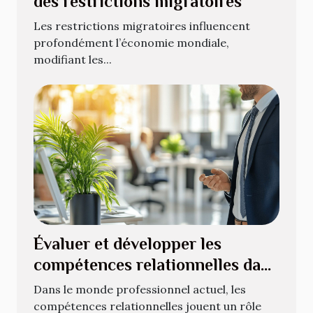
des restrictions migratoires
Les restrictions migratoires influencent
profondément l’économie mondiale,
modifiant les...
Évaluer et développer les
compétences relationnelles dans
le milieu professionnel
Dans le monde professionnel actuel, les
compétences relationnelles jouent un rôle