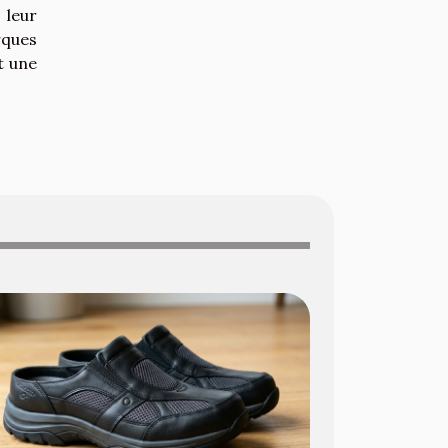
 leur
rques
t une