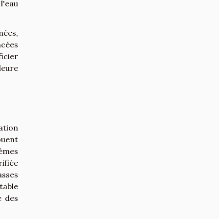
 l'eau
nées,
ncées
icier
leure
ation
ouent
tèmes
ifiée
asses
table
e des