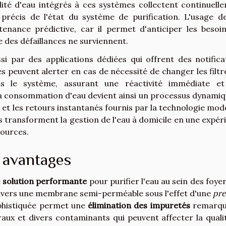
lité d'eau intégrés à ces systèmes collectent continuell
précis de l'état du système de purification. L'usage d
nance prédictive, car il permet d'anticiper les besoi
des défaillances ne surviennent.
i par des applications dédiées qui offrent des notifica
res peuvent alerter en cas de nécessité de changer les filtr
ns le système, assurant une réactivité immédiate e
la consommation d'eau devient ainsi un processus dynamiq
s et les retours instantanés fournis par la technologie mod
s transforment la gestion de l'eau à domicile en une expér
sources.
s avantages
e
solution performante
pour purifier l'eau au sein des foyer
travers une membrane semi-perméable sous l'effet d'une
pre
phistiquée permet une
élimination des impuretés
remarqu
aux et divers contaminants qui peuvent affecter la quali