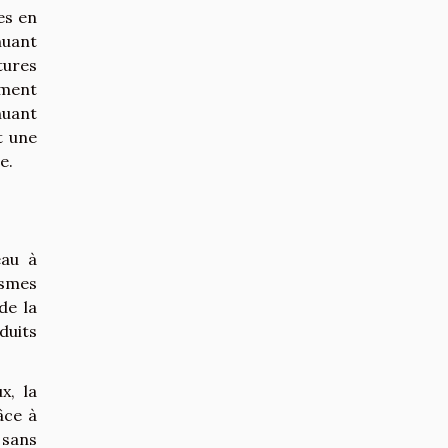
es en
nuant
tures
ement
nuant
t une
e.
eau à
ismes
de la
duits
x, la
âce à
 sans