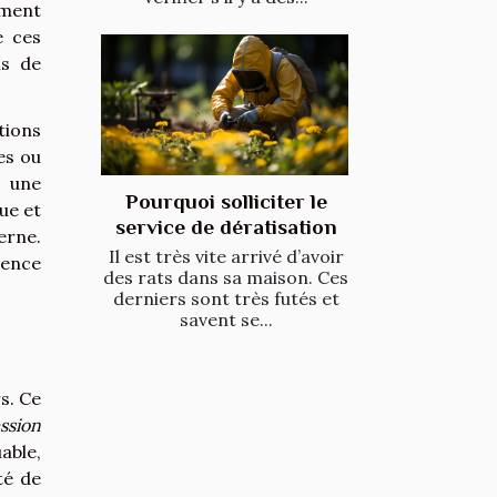
ement
e ces
ns de
tions
es ou
t une
Pourquoi solliciter le
ue et
service de dératisation
erne.
Il est très vite arrivé d’avoir
ience
des rats dans sa maison. Ces
derniers sont très futés et
savent se...
s. Ce
ssion
able,
té de