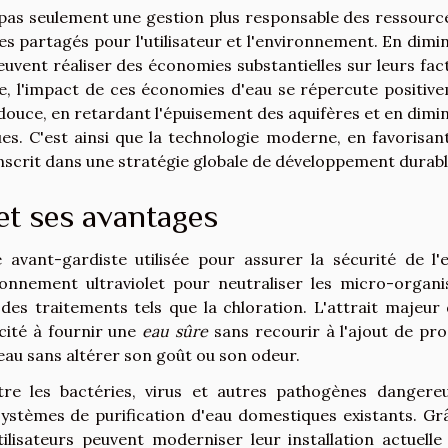
re pas seulement une gestion plus responsable des ressourc
es partagés pour l'utilisateur et l'environnement. En dimi
vent réaliser des économies substantielles sur leurs fac
ale, l'impact de ces économies d'eau se répercute positiv
u douce, en retardant l'épuisement des aquifères et en dimi
es. C'est ainsi que la technologie moderne, en favorisan
nscrit dans une stratégie globale de développement durabl
et ses avantages
avant-gardiste utilisée pour assurer la sécurité de l'
onnement ultraviolet pour neutraliser les micro-organ
des traitements tels que la chloration. L'attrait majeur 
cité à fournir une
eau sûre
sans recourir à l'ajout de pro
l'eau sans altérer son goût ou son odeur.
tre les bactéries, virus et autres pathogènes dangereu
systèmes de purification d'eau domestiques existants. Gr
ilisateurs peuvent moderniser leur installation actuelle