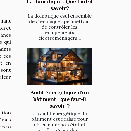
La domotique : Que faut-il
savoir?
La domotique est l’ensemble
rmant
des techniques permettant
de contrôler les
on et
équipements
ranes
électroménagers...
s qui
nants
e ces
ut en
 sont
 leur
Audit énergétique d'un
bâtiment : que faut-il
savoir ?
ation
Un audit énergétique du
bâtiment est réalisé pour
tèmes
déterminer son état et
ace à
vérifier s'il y a des...